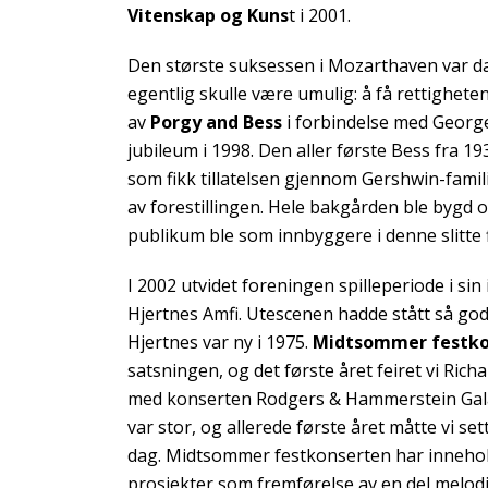
Vitenskap og Kuns
t i 2001.
Den største suksessen i Mozarthaven var d
egentlig skulle være umulig: å få rettigheten
av
Porgy and Bess
i forbindelse med Georg
jubileum i 1998. Den aller første Bess fra 
som fikk tillatelsen gjennom Gershwin-famil
av forestillingen. Hele bakgården ble bygd o
publikum ble som innbyggere i denne slitte 
I 2002 utvidet foreningen spilleperiode i sin i
Hjertnes Amfi. Utescenen hadde stått så go
Hjertnes var ny i 1975.
Midtsommer festko
satsningen, og det første året feiret vi Ric
med konserten Rodgers & Hammerstein Gala
var stor, og allerede første året måtte vi s
dag. Midtsommer festkonserten har inneh
prosjekter som fremførelse av en del melod