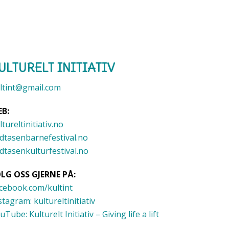
ULTURELT INITIATIV
ltint@gmail.com
B:
ltureltinitiativ.no
dtasenbarnefestival.no
dtasenkulturfestival.no
LG OSS GJERNE PÅ:
cebook.com/kultint
stagram: kultureltinitiativ
uTube: Kulturelt Initiativ – Giving life a lift