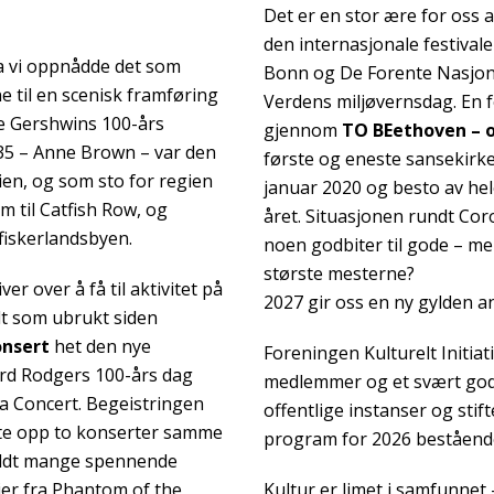
Det er en stor ære for oss at 
den internasjonale festival
a vi oppnådde det som
Bonn og De Forente Nasjone
e til en scenisk framføring
Verdens miljøvernsdag. En f
e Gershwins 100-års
gjennom
TO BEethoven – 
1935 – Anne Brown – var den
første og eneste sansekirk
ien, og som sto for regien
januar 2020 og besto av he
m til Catfish Row, og
året. Situasjonen rundt Co
fiskerlandsbyen.
noen godbiter til gode – men 
største mesterne?
ver over å få til aktivitet på
2027 gir oss en ny gylden a
dt som ubrukt siden
nsert
het den nye
Foreningen Kulturelt Initia
hard Rodgers 100-års dag
medlemmer og et svært godt
 Concert. Begeistringen
offentlige instanser og stift
ette opp to konserter samme
program for 2026 bestående
oldt mange spennende
ier fra Phantom of the
Kultur er limet i samfunnet 