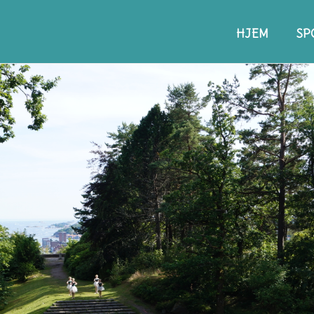
HJEM
SP