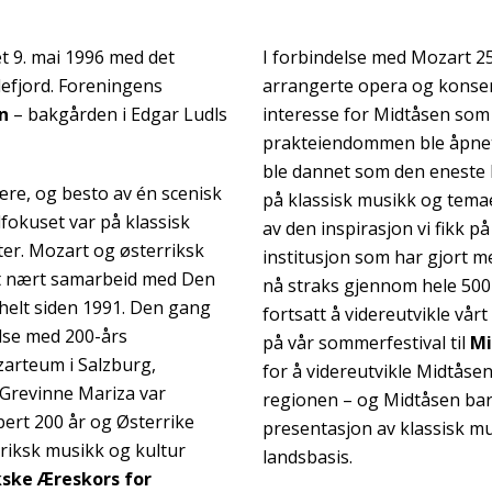
t 9. mai 1996 med det
I forbindelse med Mozart 250
defjord. Foreningens
arrangerte opera og konsert
n
– bakgården i Edgar Ludls
interesse for Midtåsen som 
prakteiendommen ble åpnet
ble dannet som den eneste b
e, og besto av én scenisk
på klassisk musikk og temae
okuset var på klassisk
av den inspirasjon vi fikk p
er. Mozart og østerriksk
institusjon som har gjort m
 et nært samarbeid med Den
nå straks gjennom hele 500 f
helt siden 1991. Den gang
fortsatt å videreutvikle vår
delse med 200-års
på vår sommerfestival til
Mi
arteum i Salzburg,
for å videreutvikle Midtåse
Grevinne Mariza var
regionen – og Midtåsen barn
rt 200 år og Østerrike
presentasjon av klassisk mu
riksk musikk og kultur
landsbasis.
kske Æreskors for