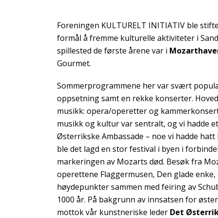
Foreningen KULTURELT INITIATIV ble stifte
formål å fremme kulturelle aktiviteter i San
spillested de første årene var i
Mozarthave
Gourmet.
Sommerprogrammene her var svært populær
oppsetning samt en rekke konserter. Hovedf
musikk: opera/operetter og kammerkonsert
musikk og kultur var sentralt, og vi hadde
Østerrikske Ambassade – noe vi hadde hatt 
ble det lagd en stor festival i byen i forbin
markeringen av Mozarts død. Besøk fra Moz
operettene Flaggermusen, Den glade enke, 
høydepunkter sammen med feiring av Schube
1000 år. På bakgrunn av innsatsen for øster
mottok vår kunstneriske leder
Det Østerri