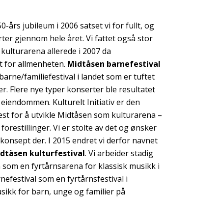
-års jubileum i 2006 satset vi for fullt, og
er gjennom hele året. Vi fattet også stor
kulturarena allerede i 2007 da
 for allmenheten.
Midtåsen barnefestival
arne/familiefestival i landet som er tuftet
r. Flere nye typer konserter ble resultatet
å eiendommen. Kulturelt Initiativ er den
est for å utvikle Midtåsen som kulturarena –
orestillinger. Vi er stolte av det og ønsker
t konsept der. I 2015 endret vi derfor navnet
dtåsen kulturfestival
. Vi arbeider stadig
n som en fyrtårnsarena for klassisk musikk i
efestival som en fyrtårnsfestival i
sikk for barn, unge og familier på