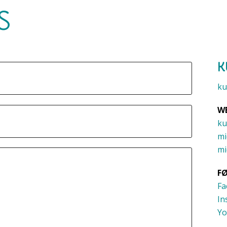
S
K
ku
WE
ku
mi
mi
FØ
Fa
In
Yo