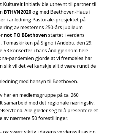
Kulturelt Initiativ ble utnevnt til partner til
en
BTHVN2020
og med Beethoven-Haus i
r i anledning Pastorale-prosjektet på
eiring av mesterens 250-års jubileum
or not TO BEethoven
startet i verdens
e, Tomaskirken på Signo i Andebu, den 29.
le 53 konserter i hans ånd gjennom hele
rona-pandemien gjorde at vi fremdeles har
slik vil det vel kanskje alltid være rundt de
nledning med hensyn til Beethoven.
tiv har en medlemsgruppe på ca. 260
 samarbeid med det regionale næringsliv,
elser/fond. Alle gleder seg til å presentere et
 av nærmere 50 forestillinger.
– og svært viktig i dagens verdenssituasjon.