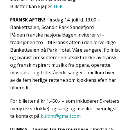
Billetter kan kjøpes
HER
FRANSK AFTEN!
Tirsdag 14. juli kl. 19.00 –
Bankettsalen, Scandic Park Sandefjord
På den franske nasjonaldagen inviterer vi –
tradisjonen tro – til Fransk aften i den ærverdige
Bankettsalen på Park Hotel. Våre sangere, fiolinist
og pianist presenterer en utsøkt rekke av fransk
og franskinspirert musikk fra opera, operette,
musicals – og frittstående sanger – mellom hver
av de fem herlige rettene som kjøkkensjefen har
tilberedt.
For billetter á kr 1.450,- – som inkluderer 5-retters
meny (eks. drikke) og sang og musikk – vennligst
ta kontakt på
kultint@gmail.com
DUMKA – tanker fra tre musikere.
Onsdag 15.