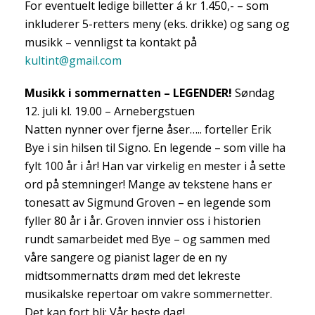
For eventuelt ledige billetter á kr 1.450,- – som
inkluderer 5-retters meny (eks. drikke) og sang og
musikk – vennligst ta kontakt på
kultint@gmail.com
Musikk i sommernatten – LEGENDER!
Søndag
12. juli kl. 19.00 – Arnebergstuen
Natten nynner over fjerne åser….. forteller Erik
Bye i sin hilsen til Signo. En legende – som ville ha
fylt 100 år i år! Han var virkelig en mester i å sette
ord på stemninger! Mange av tekstene hans er
tonesatt av Sigmund Groven – en legende som
fyller 80 år i år. Groven innvier oss i historien
rundt samarbeidet med Bye – og sammen med
våre sangere og pianist lager de en ny
midtsommernatts drøm med det lekreste
musikalske repertoar om vakre sommernetter.
Det kan fort bli: Vår beste dag!