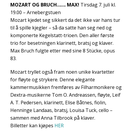
MOZART OG BRUCH……. MAX!
Tirsdag 7. juli kl.
19.00 – Arnebergstuen
Mozart kjedet seg sikkert da det ikke var hans tur
til å spille kjegler – så da satte han seg ned og
komponerte Kegelstatt-trioen. Den aller første
trio for besetningen klarinett, bratsj og klaver.
Max Bruch fulgte etter med sine 8 Stücke, opus
83.
Mozart tryllet også fram noen unike kvartetter
for fløyte og strykere. Denne elegante
kammermusikken fremføres av Filharmonikere og
Dextra-musikerne Tom O. Andreassen, fløyte, Leif
A. T. Pedersen, klarinett, Elise Båtnes, fiolin,
Henninge Landaas, bratsj, Louisa Tuck, cello –
sammen med Anna Tilbrook på klaver.
Billetter kan kjøpes
HER