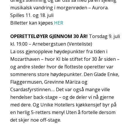
Griegs stemning og tar oss så med på en sjelelig
musikalsk vandring i morgenrøden – Aurora.
Spilles 11. og 18. juli
Billetter kan kjøpes
HER
OPERETTELØYER GJENNOM 30 ÅR!
Torsdag 9. juli
kl. 19.00 – Arnebergstuen (Venteliste)
La oss gjenoppleve høydepunkter fra tiden i
Mozarthaven – hvor KI ble stiftet for 30 år siden –
og andre steder hvor de flotteste operetter var
sommerens store høydepunkter. Den Glade Enke,
Flaggermusen, Grevinne Màriza og
Csardasfyrstinnen…. Det var også mange ville
hendelser back-stage – og de deler vi nå gjerne
med dere. Og Unike Hotellers kjøkkensjef byr på
en herlig 5-retters meny! Uten å fortelle dersom
det skjer noe off-stage.