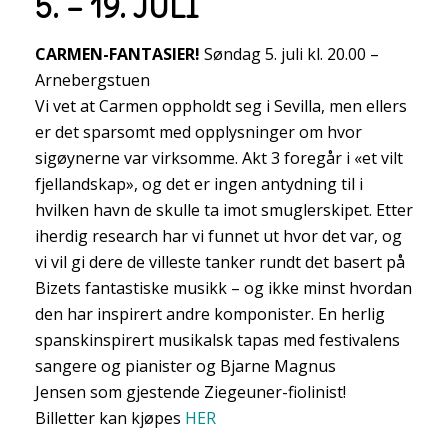
5. – 19. JULI
CARMEN-FANTASIER!
Søndag 5. juli kl. 20.00 –
Arnebergstuen
Vi vet at Carmen oppholdt seg i Sevilla, men ellers
er det sparsomt med opplysninger om hvor
sigøynerne var virksomme. Akt 3 foregår i «et vilt
fjellandskap», og det er ingen antydning til i
hvilken havn de skulle ta imot smuglerskipet. Etter
iherdig research har vi funnet ut hvor det var, og
vi vil gi dere de villeste tanker rundt det basert på
Bizets fantastiske musikk – og ikke minst hvordan
den har inspirert andre komponister. En herlig
spanskinspirert musikalsk tapas med festivalens
sangere og pianister og Bjarne Magnus
Jensen som gjestende Ziegeuner-fiolinist!
Billetter kan kjøpes
HER